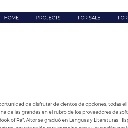
HOME
PROJECTS
FOR SALE
FOR
r los bonos para el casino 
portunidad de disfrutar de cientos de opciones, todas ell
una de las grandes en el rubro de los proveedores de sof
ok of Ra”. Aitor se graduó en Lenguas y Literaturas His