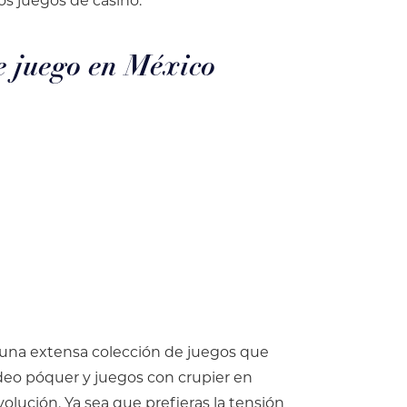
os juegos de casino.
de juego en México
o una extensa colección de juegos que
ideo póquer y juegos con crupier en
olución. Ya sea que prefieras la tensión