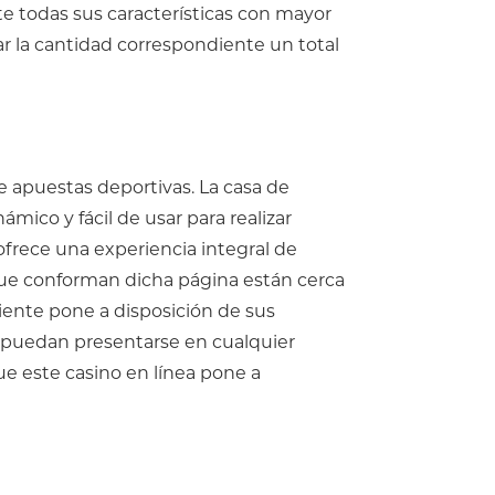
e todas sus características con mayor
r la cantidad correspondiente un total
e apuestas deportivas. La casa de
co y fácil de usar para realizar
ofrece una experiencia integral de
s que conforman dicha página están cerca
liente pone a disposición de sus
ue puedan presentarse en cualquier
e este casino en línea pone a