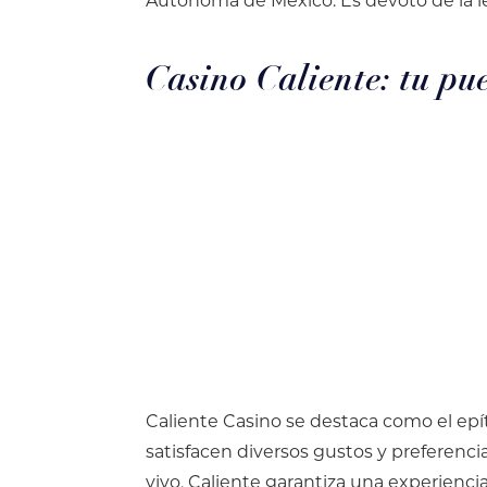
Autónoma de México. Es devoto de la le
Casino Caliente: tu pu
Caliente Casino se destaca como el epí
satisfacen diversos gustos y preferenci
vivo, Caliente garantiza una experienci