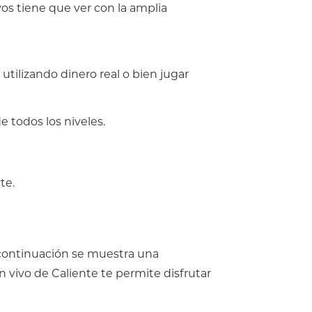
os tiene que ver con la amplia
utilizando dinero real o bien jugar
 todos los niveles.
te.
 continuación se muestra una
n vivo de Caliente te permite disfrutar