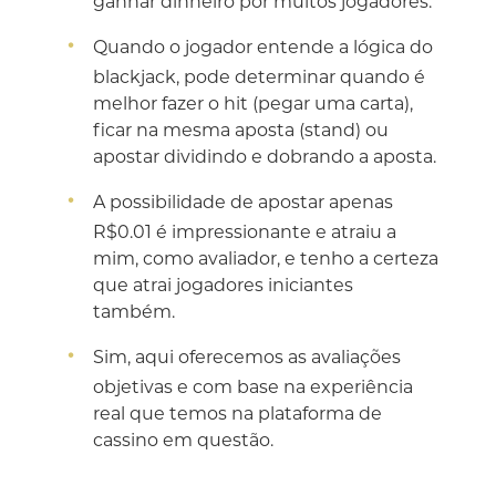
ganhar dinheiro por muitos jogadores.
Quando o jogador entende a lógica do
blackjack, pode determinar quando é
melhor fazer o hit (pegar uma carta),
ficar na mesma aposta (stand) ou
apostar dividindo e dobrando a aposta.
A possibilidade de apostar apenas
R$0.01 é impressionante e atraiu a
mim, como avaliador, e tenho a certeza
que atrai jogadores iniciantes
também.
Sim, aqui oferecemos as avaliações
objetivas e com base na experiência
real que temos na plataforma de
cassino em questão.