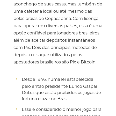
aconchego de suas casas, mas também de
uma cafeteria local ou até mesmo das
belas praias de Copacabana. Com licença
para operar em diversos países, essa é uma
opção confiável para jogadores brasileiros,
além de aceitar depósitos instantâneos
com Pix. Dois dos principais métodos de
depósito e saque utilizados pelos
apostadores brasileiros são Pix e Bitcoin.
Desde 1946, numa lei estabelecida
pelo então presidente Eurico Gaspar
Dutra, que estão proibidos os jogos de
fortuna e azar no Brasil.
Esse é considerado o melhor jogo para