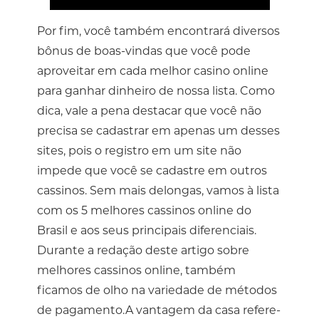
Por fim, você também encontrará diversos
bônus de boas-vindas que você pode
aproveitar em cada melhor casino online
para ganhar dinheiro de nossa lista. Como
dica, vale a pena destacar que você não
precisa se cadastrar em apenas um desses
sites, pois o registro em um site não
impede que você se cadastre em outros
cassinos. Sem mais delongas, vamos à lista
com os 5 melhores cassinos online do
Brasil e aos seus principais diferenciais.
Durante a redação deste artigo sobre
melhores cassinos online, também
ficamos de olho na variedade de métodos
de pagamento.A vantagem da casa refere-