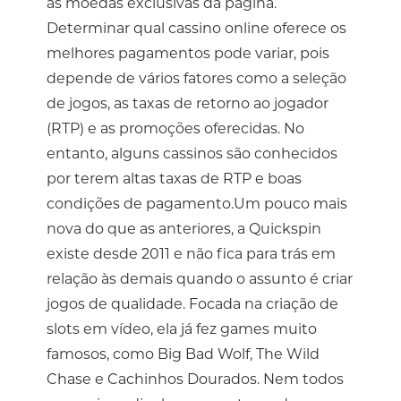
as moedas exclusivas da página.
Determinar qual cassino online oferece os
melhores pagamentos pode variar, pois
depende de vários fatores como a seleção
de jogos, as taxas de retorno ao jogador
(RTP) e as promoções oferecidas. No
entanto, alguns cassinos são conhecidos
por terem altas taxas de RTP e boas
condições de pagamento.Um pouco mais
nova do que as anteriores, a Quickspin
existe desde 2011 e não fica para trás em
relação às demais quando o assunto é criar
jogos de qualidade. Focada na criação de
slots em vídeo, ela já fez games muito
famosos, como Big Bad Wolf, The Wild
Chase e Cachinhos Dourados. Nem todos