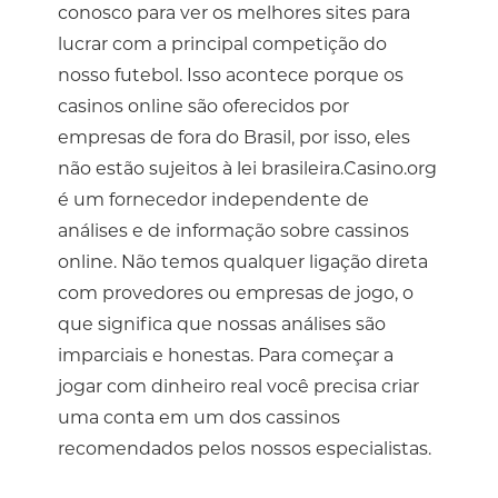
conosco para ver os melhores sites para
lucrar com a principal competição do
nosso futebol. Isso acontece porque os
casinos online são oferecidos por
empresas de fora do Brasil, por isso, eles
não estão sujeitos à lei brasileira.Casino.org
é um fornecedor independente de
análises e de informação sobre cassinos
online. Não temos qualquer ligação direta
com provedores ou empresas de jogo, o
que significa que nossas análises são
imparciais e honestas. Para começar a
jogar com dinheiro real você precisa criar
uma conta em um dos cassinos
recomendados pelos nossos especialistas.