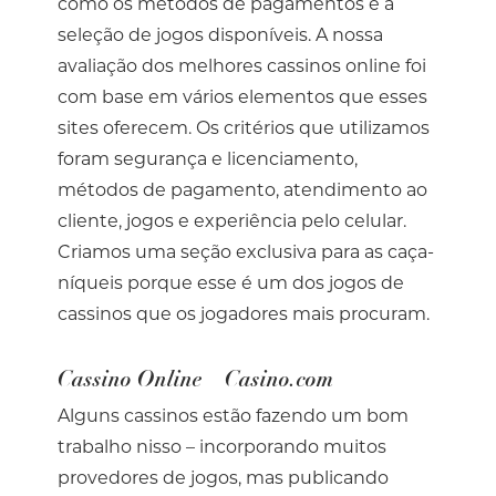
como os métodos de pagamentos e a
seleção de jogos disponíveis. A nossa
avaliação dos melhores cassinos online foi
com base em vários elementos que esses
sites oferecem. Os critérios que utilizamos
foram segurança e licenciamento,
métodos de pagamento, atendimento ao
cliente, jogos e experiência pelo celular.
Criamos uma seção exclusiva para as caça-
níqueis porque esse é um dos jogos de
cassinos que os jogadores mais procuram.
Cassino Online – Casino.com
Alguns cassinos estão fazendo um bom
trabalho nisso – incorporando muitos
provedores de jogos, mas publicando