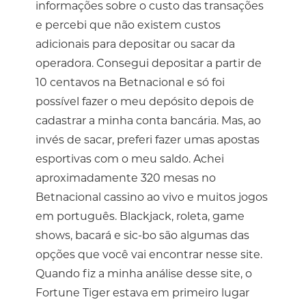
informações sobre o custo das transações
e percebi que não existem custos
adicionais para depositar ou sacar da
operadora. Consegui depositar a partir de
10 centavos na Betnacional e só foi
possível fazer o meu depósito depois de
cadastrar a minha conta bancária. Mas, ao
invés de sacar, preferi fazer umas apostas
esportivas com o meu saldo. Achei
aproximadamente 320 mesas no
Betnacional cassino ao vivo e muitos jogos
em português. Blackjack, roleta, game
shows, bacará e sic-bo são algumas das
opções que você vai encontrar nesse site.
Quando fiz a minha análise desse site, o
Fortune Tiger estava em primeiro lugar