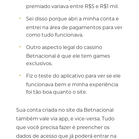
premiado variava entre R$5 e R$1 mil.
Sei disso porque abri a minha conta e
entrei na área de pagamentos para ver
como tudo funcionava.
Outro aspecto legal do cassino
Betnacional é que ele tem games
exclusivos.
Fiz o teste do aplicativo para ver se ele
funcionava bem e minha experiência
foi tão boa quanto o site.
Sua conta criada no site da Betnacional
também vale via app, e vice-versa. Tudo
que você precisa fazer é preencher os
dados de acesso que já poderá entrar na