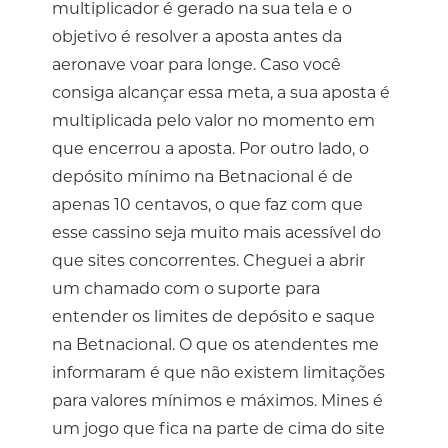
multiplicador é gerado na sua tela e o
objetivo é resolver a aposta antes da
aeronave voar para longe. Caso você
consiga alcançar essa meta, a sua aposta é
multiplicada pelo valor no momento em
que encerrou a aposta. Por outro lado, o
depósito mínimo na Betnacional é de
apenas 10 centavos, o que faz com que
esse cassino seja muito mais acessível do
que sites concorrentes. Cheguei a abrir
um chamado com o suporte para
entender os limites de depósito e saque
na Betnacional. O que os atendentes me
informaram é que não existem limitações
para valores mínimos e máximos. Mines é
um jogo que fica na parte de cima do site