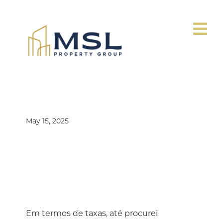
May 15, 2025
Cassino bet.bet lança
campanha de até 30%
de cashback
Em termos de taxas, até procurei