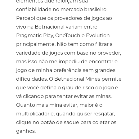
elementos que reforçam sua
confiabilidade no mercado brasileiro.
Percebi que os provedores de jogos ao
vivo na Betnacional variam entre
Pragmatic Play, OneTouch e Evolution
principalmente. Não tem como filtrar a
variedade de jogos com base no provedor,
mas isso não me impediu de encontrar o
jogo de minha preferência sem grandes
dificuldades. O Betnacional Mines permite
que você defina o grau de risco do jogo e
vá clicando para tentar evitar as minas.
Quanto mais mina evitar, maior é o
multiplicador e, quando quiser resgatar,
clique no botão de saque para coletar os
ganhos.