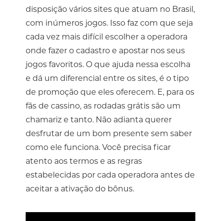
disposição vários sites que atuam no Brasil,
com inúmeros jogos. Isso faz com que seja
cada vez mais difícil escolher a operadora
onde fazer o cadastro e apostar nos seus
jogos favoritos. O que ajuda nessa escolha
e dá um diferencial entre os sites, é o tipo
de promoção que eles oferecem. E, para os
fãs de cassino, as rodadas grátis são um
chamariz e tanto. Não adianta querer
desfrutar de um bom presente sem saber
como ele funciona. Você precisa ficar
atento aos termos e as regras
estabelecidas por cada operadora antes de
aceitar a ativação do bônus.