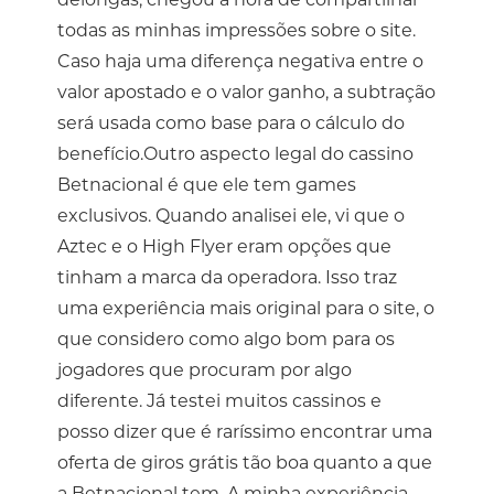
delongas, chegou a hora de compartilhar
todas as minhas impressões sobre o site.
Caso haja uma diferença negativa entre o
valor apostado e o valor ganho, a subtração
será usada como base para o cálculo do
benefício.Outro aspecto legal do cassino
Betnacional é que ele tem games
exclusivos. Quando analisei ele, vi que o
Aztec e o High Flyer eram opções que
tinham a marca da operadora. Isso traz
uma experiência mais original para o site, o
que considero como algo bom para os
jogadores que procuram por algo
diferente. Já testei muitos cassinos e
posso dizer que é raríssimo encontrar uma
oferta de giros grátis tão boa quanto a que