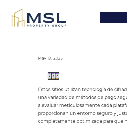
May 19, 2025
1
¿Qué es un ca
Estos sitios utilizan tecnología de cif
una variedad de métodos de pago seguro
a evaluar meticulosamente cada plataf
proporcionan un entorno seguro y just
completamente optimizada para que nav