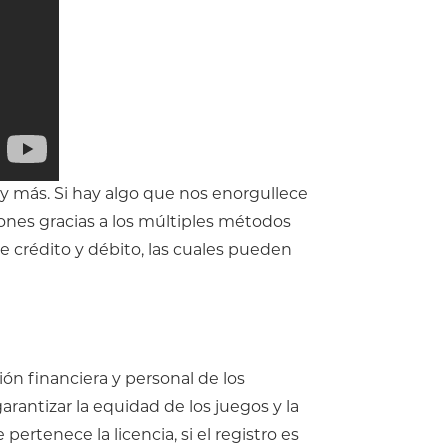
 y más. Si hay algo que nos enorgullece
ciones gracias a los múltiples métodos
e crédito y débito, las cuales pueden
ión financiera y personal de los
arantizar la equidad de los juegos y la
ertenece la licencia, si el registro es