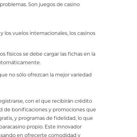
in problemas. Son juegos de casino
los vuelos internacionales, los casinos
físicos se debe cargar las fichas en la
 automáticamente.
e no sólo ofrezcan la mejor variedad
istrarse, con el que recibirán crédito
edad de bonificaciones y promociones que
ratis, y programas de fidelidad, lo que
paracasino
propio. Este innovador
ensando en ofrecerte comodidad y