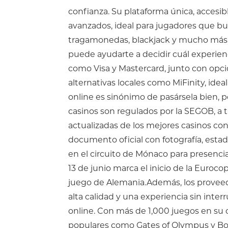
confianza. Su plataforma única, accesi
avanzados, ideal para jugadores que bu
tragamonedas, blackjack y mucho más des
puede ayudarte a decidir cuál experien
como Visa y Mastercard, junto con opc
alternativas locales como MiFinity, ide
online es sinónimo de pasársela bien, p
casinos son regulados por la SEGOB, a 
actualizadas de los mejores casinos co
documento oficial con fotografía, esta
en el circuito de Mónaco para presenciar
13 de junio marca el inicio de la Euroc
juego de Alemania.Además, los proveed
alta calidad y una experiencia sin inte
online. Con más de 1,000 juegos en su
populares como Gates of Olympus y Book