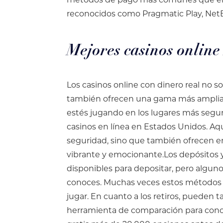
métodos de pago más comunes que enco
reconocidos como Pragmatic Play, NetE
Mejores casinos online
Los casinos online con dinero real no 
también ofrecen una gama más amplia d
estés jugando en los lugares más seguro
casinos en línea en Estados Unidos. Aq
seguridad, sino que también ofrecen 
vibrante y emocionante.Los depósitos 
disponibles para depositar, pero alguno
conoces. Muchas veces estos métodos de 
jugar. En cuanto a los retiros, pueden 
herramienta de comparación para conoc