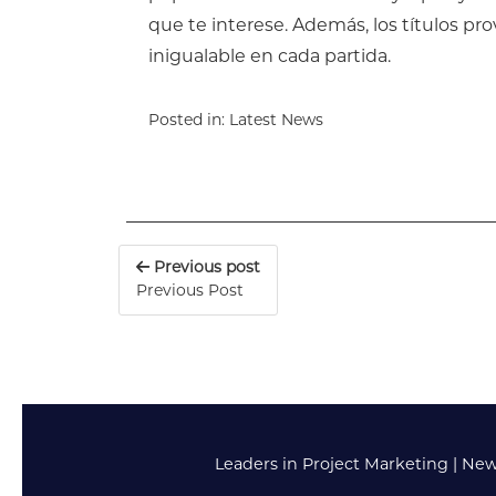
que te interese. Además, los títulos p
inigualable en cada partida.
Posted in:
Latest News
Previous post
Previous Post
Leaders in Project Marketing
|
New 