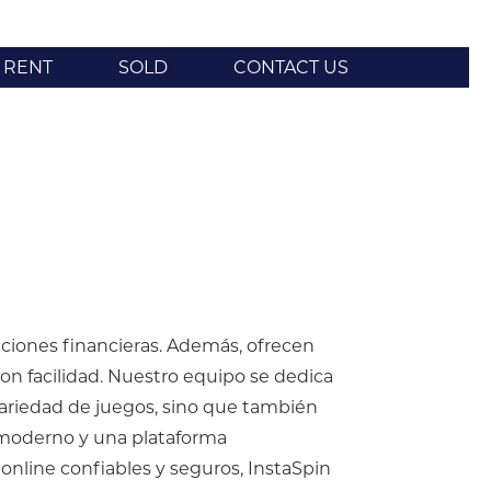
 RENT
SOLD
CONTACT US
iona?
acciones financieras. Además, ofrecen
on facilidad. Nuestro equipo se dedica
ariedad de juegos, sino que también
 moderno y una plataforma
nline confiables y seguros, InstaSpin