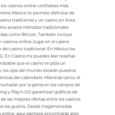
los casinos online confiables más
nline México te permite disfrutar de
sino tradicional y un casino en línea
sino acepta métodos tradicionales
edas como Bitcoin. También incluye
n casinos online.Jugar en el casino
del casino tradicional. En México los
yS). En Casino.mx puedes leer reseñas
robable que el casino te pida un
o, los ojos del mundo estarán puestos
nicas del calendario. Mientras tanto, el
 lucharán por la gloria en los campos de
g y Play’n GO garantizan gráficos de
de las mejores ofertas entre los casinos
dos los gustos. Desde tragamonedas
 online, aquí siempre encontrarás algo