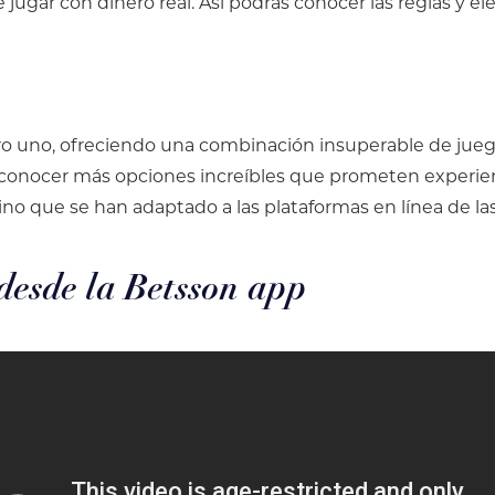
jugar con dinero real. Así podrás conocer las reglas y e
uno, ofreciendo una combinación insuperable de juegos,
a conocer más opciones increíbles que prometen experie
ino que se han adaptado a las plataformas en línea de l
 desde la Betsson app