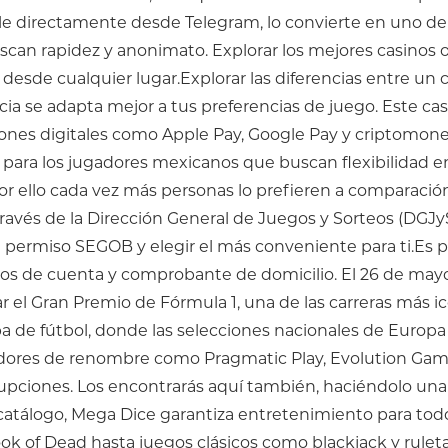
ble directamente desde Telegram, lo convierte en uno de 
scan rapidez y anonimato. Explorar los mejores casinos o
de cualquier lugar.Explorar las diferencias entre un ca
cia se adapta mejor a tus preferencias de juego. Este ca
iones digitales como Apple Pay, Google Pay y criptomon
al para los jugadores mexicanos que buscan flexibilidad e
or ello cada vez más personas lo prefieren a comparación 
través de la Dirección General de Juegos y Sorteos (DGJ
n permiso SEGOB y elegir el más conveniente para ti.Es p
dos de cuenta y comprobante de domicilio. El 26 de may
 el Gran Premio de Fórmula 1, una de las carreras más icó
opa de fútbol, donde las selecciones nacionales de Europa
ores de renombre como Pragmatic Play, Evolution Gamin
rrupciones. Los encontrarás aquí también, haciéndolo una 
 catálogo, Mega Dice garantiza entretenimiento para to
 of Dead hasta juegos clásicos como blackjack y ruleta