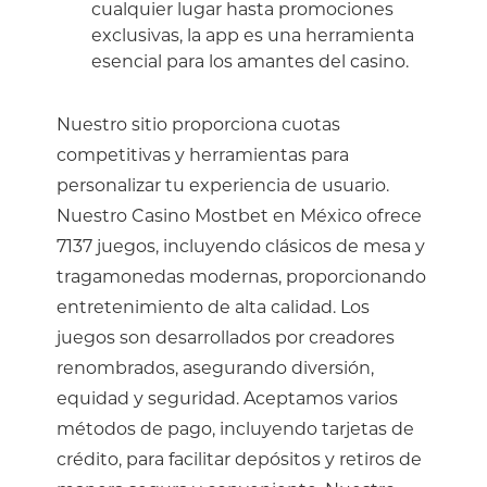
cualquier lugar hasta promociones
exclusivas, la app es una herramienta
esencial para los amantes del casino.
Nuestro sitio proporciona cuotas
competitivas y herramientas para
personalizar tu experiencia de usuario.
Nuestro Casino Mostbet en México ofrece
7137 juegos, incluyendo clásicos de mesa y
tragamonedas modernas, proporcionando
entretenimiento de alta calidad. Los
juegos son desarrollados por creadores
renombrados, asegurando diversión,
equidad y seguridad. Aceptamos varios
métodos de pago, incluyendo tarjetas de
crédito, para facilitar depósitos y retiros de