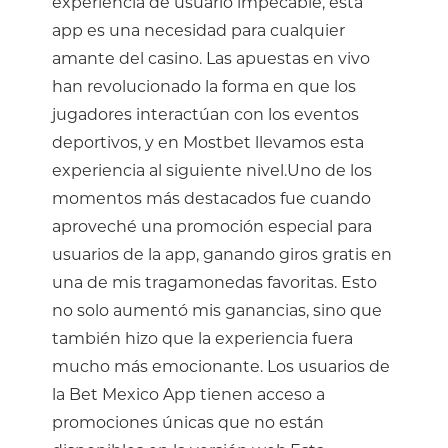
experiencia de usuario impecable, esta
app es una necesidad para cualquier
amante del casino. Las apuestas en vivo
han revolucionado la forma en que los
jugadores interactúan con los eventos
deportivos, y en Mostbet llevamos esta
experiencia al siguiente nivel.Uno de los
momentos más destacados fue cuando
aproveché una promoción especial para
usuarios de la app, ganando giros gratis en
una de mis tragamonedas favoritas. Esto
no solo aumentó mis ganancias, sino que
también hizo que la experiencia fuera
mucho más emocionante. Los usuarios de
la Bet Mexico App tienen acceso a
promociones únicas que no están