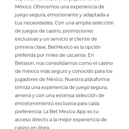
México. Ofrecemos una experiencia de
juego segura, emocionante y adaptada a
tus necesidades. Con una amplia selección
de juegos de casino, promociones
exclusivas y un servicio al cliente de
primera clase, BetMexico es la opción
preferida por miles de usuarios. En
Betsson, nos consolidamos como el casino
de méxico más seguro y conocido para los
jugadores de México. Nuestra plataforma
brinda una experiencia de juego segura,
amena y con una extensa selección de
entretenimiento exclusiva para cada
preferencia. La Bet Mexico App es tu
acceso directo a la mejor experiencia de
casino en línea.