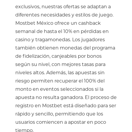
exclusivos, nuestras ofertas se adaptan a
diferentes necesidades y estilos de juego.
Mostbet México ofrece un cashback
semanal de hasta el 10% en pérdidas en
casino y tragamonedas. Los jugadores
también obtienen monedas del programa
de fidelización, canjeables por bonos
según su nivel, con mejores tasas para
niveles altos. Además, las apuestas sin
riesgo permiten recuperar el 100% del
monto en eventos seleccionados si la
apuesta no resulta ganadora. El proceso de
registro en Mostbet está diseñado para ser
rápido y sencillo, permitiendo que los
usuarios comiencen a apostar en poco
tiempo.