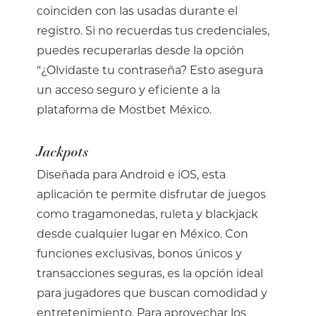
coinciden con las usadas durante el
registro. Si no recuerdas tus credenciales,
puedes recuperarlas desde la opción
“¿Olvidaste tu contraseña? Esto asegura
un acceso seguro y eficiente a la
plataforma de Mostbet México.
Jackpots
Diseñada para Android e iOS, esta
aplicación te permite disfrutar de juegos
como tragamonedas, ruleta y blackjack
desde cualquier lugar en México. Con
funciones exclusivas, bonos únicos y
transacciones seguras, es la opción ideal
para jugadores que buscan comodidad y
entretenimiento. Para aprovechar los