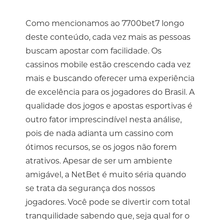
Como mencionamos ao
7700bet7
longo
deste conteúdo, cada vez mais as pessoas
buscam apostar com facilidade. Os
cassinos mobile estão crescendo cada vez
mais e buscando oferecer uma experiência
de excelência para os jogadores do Brasil. A
qualidade dos jogos e apostas esportivas é
outro fator imprescindível nesta análise,
pois de nada adianta um cassino com
ótimos recursos, se os jogos não forem
atrativos. Apesar de ser um ambiente
amigável, a NetBet é muito séria quando
se trata da segurança dos nossos
jogadores. Você pode se divertir com total
tranquilidade sabendo que, seja qual for o