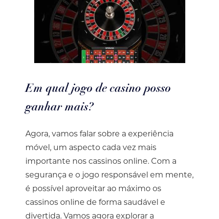
Em qual jogo de casino posso
ganhar mais?
Agora, vamos falar sobre a experiência
móvel, um aspecto cada vez mais
importante nos cassinos online. Com a
segurança e o jogo responsável em mente,
é possível aproveitar ao máximo os
cassinos online de forma saudável e
divertida. Vamos agora explorar a