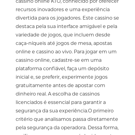
cassino online KTO, conhecido por oferecer
recursos inovadores e uma experiência
divertida para os jogadores. Este cassino se
destaca pela sua interface amigável e pela
variedade de jogos, que incluem desde
caça-níqueis até jogos de mesa, apostas
online e cassino ao vivo. Para jogar em um
cassino online, cadastre-se em uma
plataforma confiável, faça um depósito
inicial e, se preferir, experimente jogos
gratuitamente antes de apostar com
dinheiro real. A escolha de cassinos
licenciados é essencial para garantir a
segurança da sua experiência.O primeiro
critério que analisamos passa diretamente
pela segurança da operadora. Dessa forma,