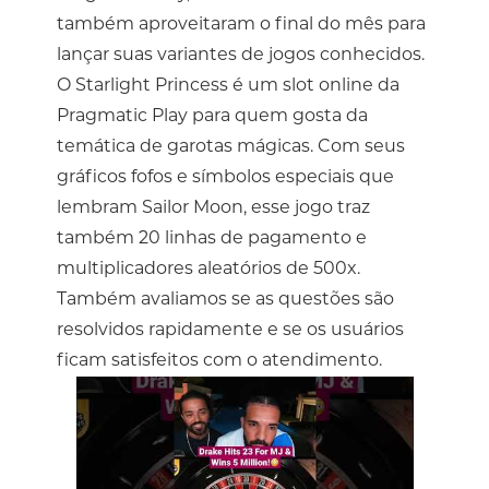
também aproveitaram o final do mês para
lançar suas variantes de jogos conhecidos.
O Starlight Princess é um slot online da
Pragmatic Play para quem gosta da
temática de garotas mágicas. Com seus
gráficos fofos e símbolos especiais que
lembram Sailor Moon, esse jogo traz
também 20 linhas de pagamento e
multiplicadores aleatórios de 500x.
Também avaliamos se as questões são
resolvidos rapidamente e se os usuários
ficam satisfeitos com o atendimento.